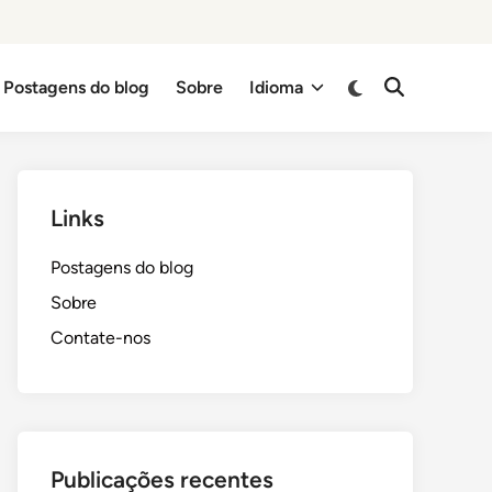
Switch
Postagens do blog
Sobre
Idioma
Open
to
Search
dark
mode
Links
Postagens do blog
Sobre
Contate-nos
Publicações recentes