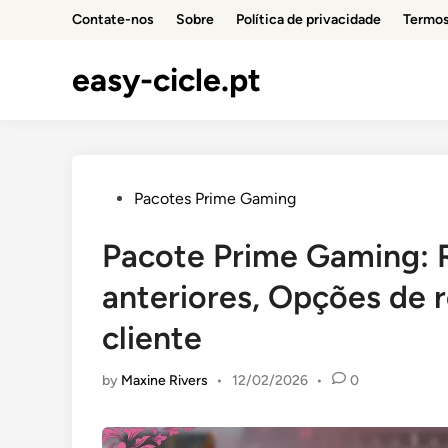
Skip
Contate-nos
Sobre
Política de privacidade
Termos
to
content
easy-cicle.pt
Posted
Pacotes Prime Gaming
in
Pacote Prime Gaming: 
anteriores, Opções de 
cliente
by
Maxine Rivers
•
12/02/2026
•
0