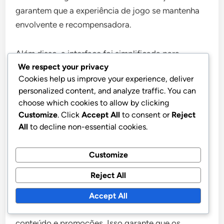
garantem que a experiência de jogo se mantenha
envolvente e recompensadora.
Além disso, a interface foi simplificada para
We respect your privacy
facilitar a navegação, permitindo que os
Cookies help us improve your experience, deliver
utilizadores encontrem e reivindiquem rapidamente
personalized content, and analyze traffic. You can
as suas recompensas. Esta atualização reflete um
choose which cookies to allow by clicking
compromisso com um design amigável e acessível.
Customize
. Click
Accept All
to consent or
Reject
All
to decline non-essential cookies.
Novas funcionalidades introduzidas
Customize
Entre as novas funcionalidades introduzidas na
Reject All
atualização mais recente estão as definições de
notificações melhoradas, que permitem aos
Accept All
utilizadores personalizar alertas para novo
conteúdo e promoções. Isso garante que os