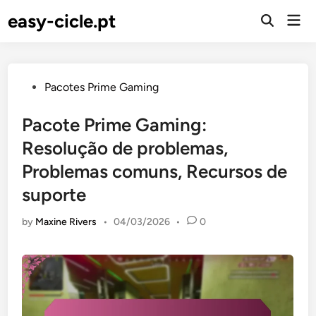
Skip
easy-cicle.pt
Mai
to
Open
Men
Search
content
Posted
Pacotes Prime Gaming
in
Pacote Prime Gaming:
Resolução de problemas,
Problemas comuns, Recursos de
suporte
by
Maxine Rivers
•
04/03/2026
•
0