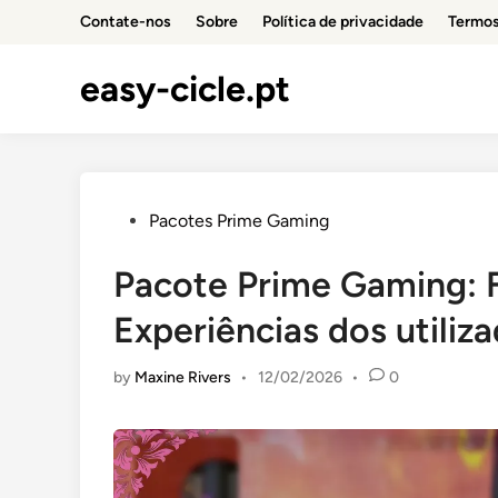
Skip
Contate-nos
Sobre
Política de privacidade
Termos
to
content
easy-cicle.pt
Posted
Pacotes Prime Gaming
in
Pacote Prime Gaming: 
Experiências dos utiliz
by
Maxine Rivers
•
12/02/2026
•
0