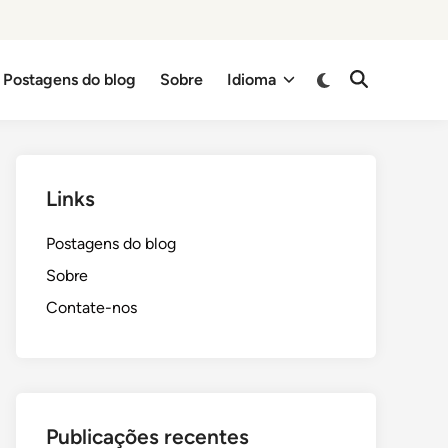
Switch
Postagens do blog
Sobre
Idioma
Open
to
Search
dark
mode
Links
Postagens do blog
Sobre
Contate-nos
Publicações recentes