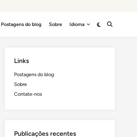
Switch
Postagens do blog
Sobre
Idioma
Open
to
Search
dark
mode
Links
Postagens do blog
Sobre
Contate-nos
Publicações recentes