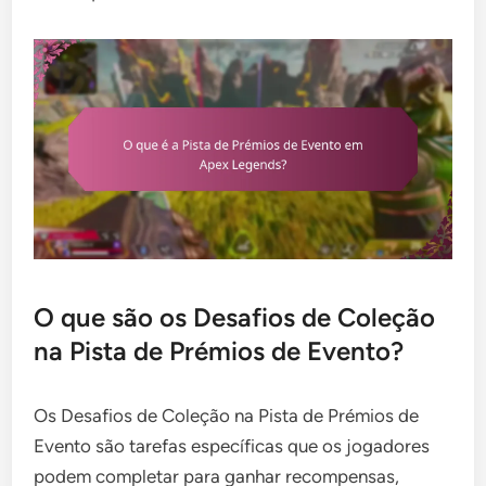
O que são os Desafios de Coleção
na Pista de Prémios de Evento?
Os Desafios de Coleção na Pista de Prémios de
Evento são tarefas específicas que os jogadores
podem completar para ganhar recompensas,