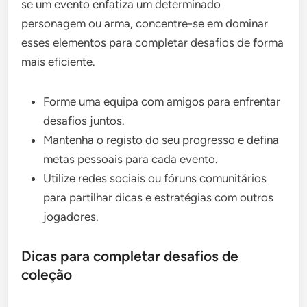
se um evento enfatiza um determinado
personagem ou arma, concentre-se em dominar
esses elementos para completar desafios de forma
mais eficiente.
Forme uma equipa com amigos para enfrentar
desafios juntos.
Mantenha o registo do seu progresso e defina
metas pessoais para cada evento.
Utilize redes sociais ou fóruns comunitários
para partilhar dicas e estratégias com outros
jogadores.
Dicas para completar desafios de
coleção