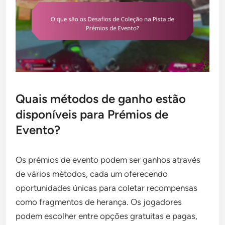
Quais métodos de ganho estão
disponíveis para Prémios de
Evento?
Os prémios de evento podem ser ganhos através
de vários métodos, cada um oferecendo
oportunidades únicas para coletar recompensas
como fragmentos de herança. Os jogadores
podem escolher entre opções gratuitas e pagas,