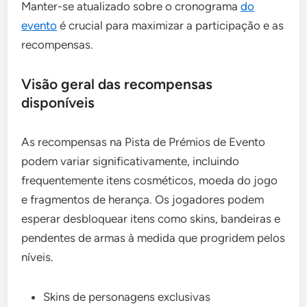
Manter-se atualizado sobre o cronograma
do
evento
é crucial para maximizar a participação e as
recompensas.
Visão geral das recompensas
disponíveis
As recompensas na Pista de Prémios de Evento
podem variar significativamente, incluindo
frequentemente itens cosméticos, moeda do jogo
e fragmentos de herança. Os jogadores podem
esperar desbloquear itens como skins, bandeiras e
pendentes de armas à medida que progridem pelos
níveis.
Skins de personagens exclusivas