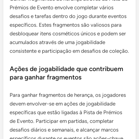
Prémios de Evento envolve completar vários
desafios e tarefas dentro do jogo durante eventos
específicos. Estes fragmentos são valiosos para
desbloquear itens cosméticos únicos e podem ser
acumulados através de uma jogabilidade
consistente e participação em desafios de coleção.
Ações de jogabilidade que contribuem
para ganhar fragmentos
Para ganhar fragmentos de herança, os jogadores
devem envolver-se em ações de jogabilidade
específicas que estão ligadas à Pista de Prémios
de Evento. Participar em partidas, completar
desafios diários e semanais, e alcançar marcos
específicos durante os eventos são ações-chave