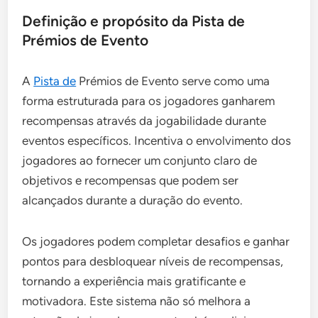
Definição e propósito da Pista de
Prémios de Evento
A
Pista de
Prémios de Evento serve como uma
forma estruturada para os jogadores ganharem
recompensas através da jogabilidade durante
eventos específicos. Incentiva o envolvimento dos
jogadores ao fornecer um conjunto claro de
objetivos e recompensas que podem ser
alcançados durante a duração do evento.
Os jogadores podem completar desafios e ganhar
pontos para desbloquear níveis de recompensas,
tornando a experiência mais gratificante e
motivadora. Este sistema não só melhora a