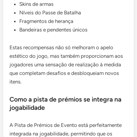
Skins de armas
Níveis do Passe de Batalha
Fragmentos de herança
Bandeiras e pendentes únicos
Estas recompensas não só melhoram o apelo
estético do jogo, mas também proporcionam aos
jogadores uma sensação de realização à medida
que completam desafios e desbloqueiam novos
itens.
Como a pista de prémios se integra na
jogabilidade
A Pista de Prémios de Evento está perfeitamente
integrada na jogabilidade, permitindo que os