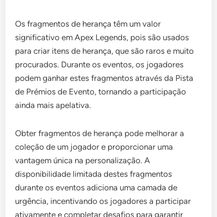
Os fragmentos de herança têm um valor
significativo em Apex Legends, pois são usados
para criar itens de herança, que são raros e muito
procurados. Durante os eventos, os jogadores
podem ganhar estes fragmentos através da Pista
de Prémios de Evento, tornando a participação
ainda mais apelativa.
Obter fragmentos de herança pode melhorar a
coleção de um jogador e proporcionar uma
vantagem única na personalização. A
disponibilidade limitada destes fragmentos
durante os eventos adiciona uma camada de
urgência, incentivando os jogadores a participar
ativamente e completar desafios para garantir