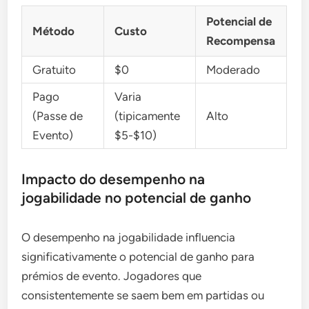
Potencial de
Método
Custo
Recompensa
Gratuito
$0
Moderado
Pago
Varia
(Passe de
(tipicamente
Alto
Evento)
$5-$10)
Impacto do desempenho na
jogabilidade no potencial de ganho
O desempenho na jogabilidade influencia
significativamente o potencial de ganho para
prémios de evento. Jogadores que
consistentemente se saem bem em partidas ou