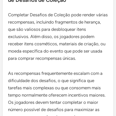
Completar Desafios de Coleção pode render várias
recompensas, incluindo fragmentos de herança,
que são valiosos para desbloquear itens
exclusivos. Além disso, os jogadores podem
receber itens cosméticos, materiais de criação, ou
moeda específica do evento que pode ser usada
para comprar recompensas únicas.
As recompensas frequentemente escalam com a
dificuldade dos desafios, o que significa que
tarefas mais complexas ou que consomem mais
tempo normalmente oferecem incentivos maiores.
Os jogadores devem tentar completar o maior
número possível de desafios para maximizar as