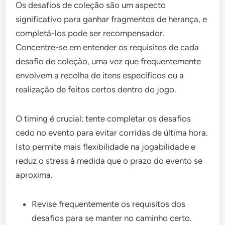
Os desafios de coleção são um aspecto
significativo para ganhar fragmentos de herança, e
completá-los pode ser recompensador.
Concentre-se em entender os requisitos de cada
desafio de coleção, uma vez que frequentemente
envolvem a recolha de itens específicos ou a
realização de feitos certos dentro do jogo.
O timing é crucial; tente completar os desafios
cedo no evento para evitar corridas de última hora.
Isto permite mais flexibilidade na jogabilidade e
reduz o stress à medida que o prazo do evento se
aproxima.
Revise frequentemente os requisitos dos
desafios para se manter no caminho certo.