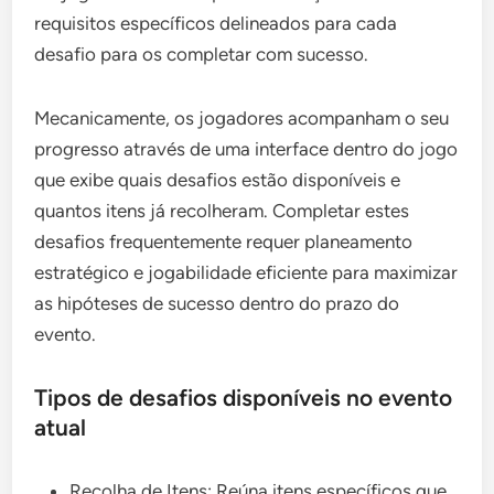
requisitos específicos delineados para cada
desafio para os completar com sucesso.
Mecanicamente, os jogadores acompanham o seu
progresso através de uma interface dentro do jogo
que exibe quais desafios estão disponíveis e
quantos itens já recolheram. Completar estes
desafios frequentemente requer planeamento
estratégico e jogabilidade eficiente para maximizar
as hipóteses de sucesso dentro do prazo do
evento.
Tipos de desafios disponíveis no evento
atual
Recolha de Itens: Reúna itens específicos que