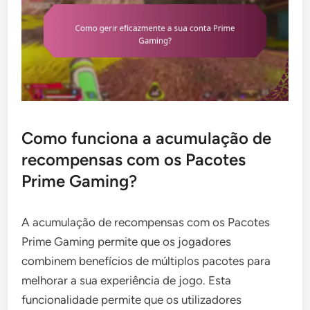
Como funciona a acumulação de
recompensas com os Pacotes
Prime Gaming?
A acumulação de recompensas com os Pacotes
Prime Gaming permite que os jogadores
combinem benefícios de múltiplos pacotes para
melhorar a sua experiência de jogo. Esta
funcionalidade permite que os utilizadores