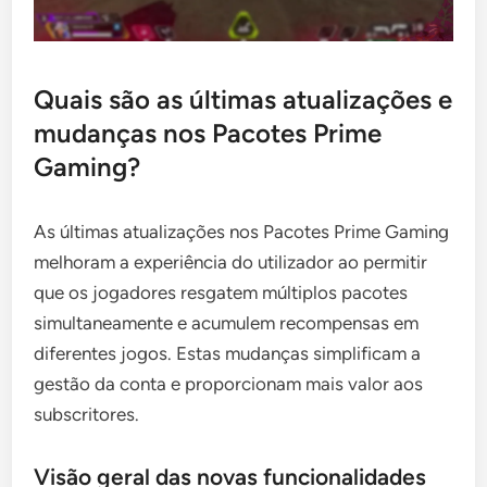
Quais são as últimas atualizações e
mudanças nos Pacotes Prime
Gaming?
As últimas atualizações nos Pacotes Prime Gaming
melhoram a experiência do utilizador ao permitir
que os jogadores resgatem múltiplos pacotes
simultaneamente e acumulem recompensas em
diferentes jogos. Estas mudanças simplificam a
gestão da conta e proporcionam mais valor aos
subscritores.
Visão geral das novas funcionalidades