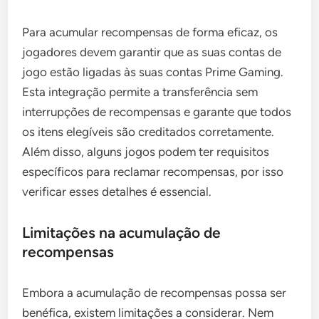
Para acumular recompensas de forma eficaz, os
jogadores devem garantir que as suas contas de
jogo estão ligadas às suas contas Prime Gaming.
Esta integração permite a transferência sem
interrupções de recompensas e garante que todos
os itens elegíveis são creditados corretamente.
Além disso, alguns jogos podem ter requisitos
específicos para reclamar recompensas, por isso
verificar esses detalhes é essencial.
Limitações na acumulação de
recompensas
Embora a acumulação de recompensas possa ser
benéfica, existem limitações a considerar. Nem