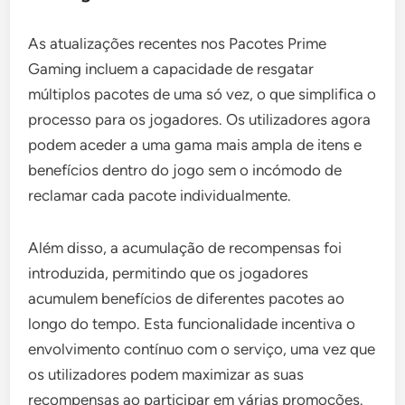
As atualizações recentes nos Pacotes Prime
Gaming incluem a capacidade de resgatar
múltiplos pacotes de uma só vez, o que simplifica o
processo para os jogadores. Os utilizadores agora
podem aceder a uma gama mais ampla de itens e
benefícios dentro do jogo sem o incómodo de
reclamar cada pacote individualmente.
Além disso, a acumulação de recompensas foi
introduzida, permitindo que os jogadores
acumulem benefícios de diferentes pacotes ao
longo do tempo. Esta funcionalidade incentiva o
envolvimento contínuo com o serviço, uma vez que
os utilizadores podem maximizar as suas
recompensas ao participar em várias promoções.