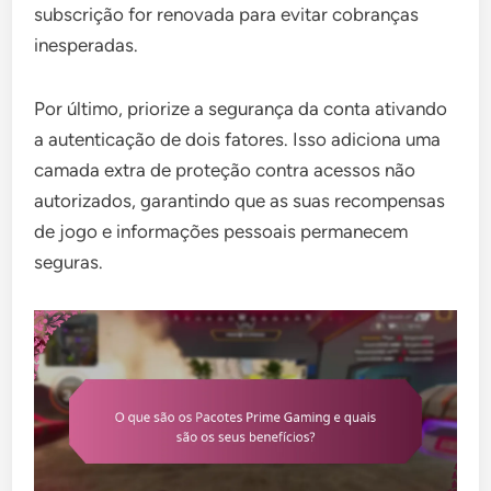
subscrição for renovada para evitar cobranças
inesperadas.
Por último, priorize a segurança da conta ativando
a autenticação de dois fatores. Isso adiciona uma
camada extra de proteção contra acessos não
autorizados, garantindo que as suas recompensas
de jogo e informações pessoais permanecem
seguras.