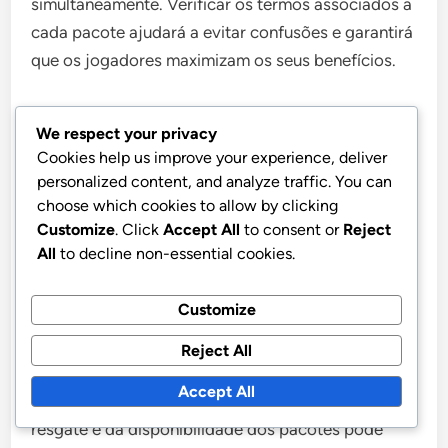
simultaneamente. Verificar os termos associados a
cada pacote ajudará a evitar confusões e garantirá
que os jogadores maximizam os seus benefícios.
Dicas para gestão da conta
We respect your privacy
Cookies help us improve your experience, deliver
A gestão eficaz da conta é crucial para tirar o
personalized content, and analyze traffic. You can
máximo proveito dos Pacotes Prime Gaming. Os
choose which cookies to allow by clicking
Customize
. Click
Accept All
to consent or
Reject
utilizadores devem verificar regularmente as
All
to decline non-essential cookies.
configurações da sua conta para garantir que as
suas contas de jogo estão ligadas corretamente e
Customize
que estão subscritos a notificações para novos
lançamentos de pacotes.
Reject All
Accept All
Além disso, manter um registo dos prazos de
resgate e da disponibilidade dos pacotes pode