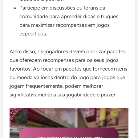
Participe em discussões ou fóruns da
comunidade para aprender dicas e truques
para maximizar recompensas em jogos
específicos.
Além disso, os jogadores devem priorizar pacotes
que oferecem recompensas para os seus jogos
favoritos. Ao focar em pacotes que fornecem itens
ou moeda valiosos dentro do jogo para jogos que
jogam frequentemente, podem melhorar
significativamente a sua jogabilidade e prazer.