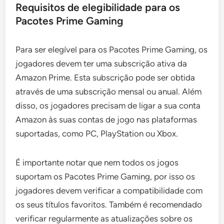
Requisitos de elegibilidade para os
Pacotes Prime Gaming
Para ser elegível para os Pacotes Prime Gaming, os
jogadores devem ter uma subscrição ativa da
Amazon Prime. Esta subscrição pode ser obtida
através de uma subscrição mensal ou anual. Além
disso, os jogadores precisam de ligar a sua conta
Amazon às suas contas de jogo nas plataformas
suportadas, como PC, PlayStation ou Xbox.
É importante notar que nem todos os jogos
suportam os Pacotes Prime Gaming, por isso os
jogadores devem verificar a compatibilidade com
os seus títulos favoritos. Também é recomendado
verificar regularmente as atualizações sobre os