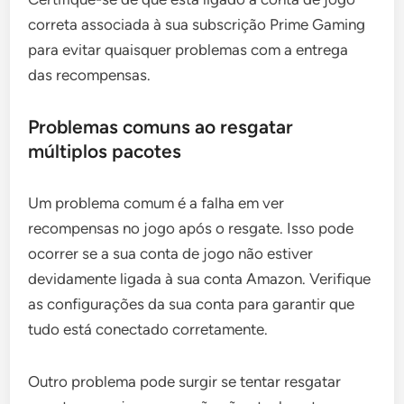
correta associada à sua subscrição Prime Gaming
para evitar quaisquer problemas com a entrega
das recompensas.
Problemas comuns ao resgatar
múltiplos pacotes
Um problema comum é a falha em ver
recompensas no jogo após o resgate. Isso pode
ocorrer se a sua conta de jogo não estiver
devidamente ligada à sua conta Amazon. Verifique
as configurações da sua conta para garantir que
tudo está conectado corretamente.
Outro problema pode surgir se tentar resgatar