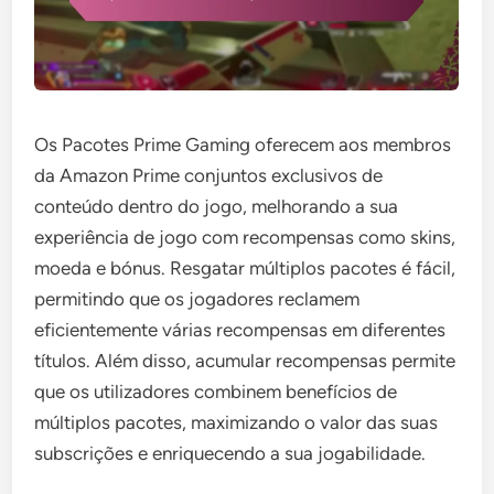
Os Pacotes Prime Gaming oferecem aos membros
da Amazon Prime conjuntos exclusivos de
conteúdo dentro do jogo, melhorando a sua
experiência de jogo com recompensas como skins,
moeda e bónus. Resgatar múltiplos pacotes é fácil,
permitindo que os jogadores reclamem
eficientemente várias recompensas em diferentes
títulos. Além disso, acumular recompensas permite
que os utilizadores combinem benefícios de
múltiplos pacotes, maximizando o valor das suas
subscrições e enriquecendo a sua jogabilidade.