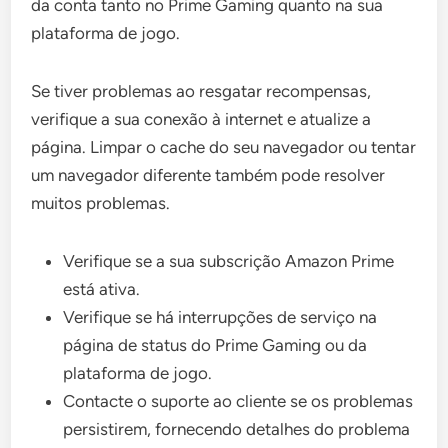
da conta tanto no Prime Gaming quanto na sua
plataforma de jogo.
Se tiver problemas ao resgatar recompensas,
verifique a sua conexão à internet e atualize a
página. Limpar o cache do seu navegador ou tentar
um navegador diferente também pode resolver
muitos problemas.
Verifique se a sua subscrição Amazon Prime
está ativa.
Verifique se há interrupções de serviço na
página de status do Prime Gaming ou da
plataforma de jogo.
Contacte o suporte ao cliente se os problemas
persistirem, fornecendo detalhes do problema