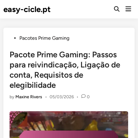
Skip
easy-cicle.pt
Mai
to
Open
Men
Search
content
Posted
Pacotes Prime Gaming
in
Pacote Prime Gaming: Passos
para reivindicação, Ligação de
conta, Requisitos de
elegibilidade
by
Maxine Rivers
•
05/03/2026
•
0