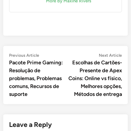
More by Maxine Rivers
Post
Previous
Nex
Previous Article
Next Article
article:
artic
Pacote Prime Gaming:
Escolhas de Cartões-
navigation
Resolução de
Presente de Apex
problemas, Problemas
Coins: Online vs físico,
comuns, Recursos de
Melhores opções,
suporte
Métodos de entrega
Leave a Reply