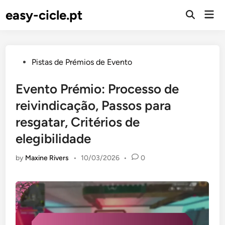
Skip
easy-cicle.pt
Mai
to
Open
Men
Search
content
Posted
Pistas de Prémios de Evento
in
Evento Prémio: Processo de
reivindicação, Passos para
resgatar, Critérios de
elegibilidade
by
Maxine Rivers
•
10/03/2026
•
0