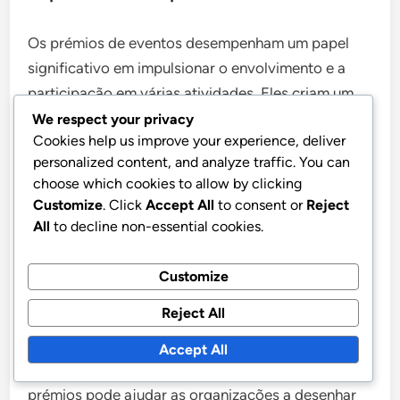
Os prémios de eventos desempenham um papel
significativo em impulsionar o envolvimento e a
participação em várias atividades. Eles criam um
senso de urgência e entusiasmo, incentivando os
We respect your privacy
Cookies help us improve your experience, deliver
indivíduos a participar de eventos que poderiam,
personalized content, and analyze traffic. You can
de outra forma, ignorar. Isso pode levar a um
choose which cookies to allow by clicking
aumento na presença e interação.
Customize
. Click
Accept All
to consent or
Reject
All
to decline non-essential cookies.
Além disso, os prémios de eventos podem
aumentar a lealdade à marca. Quando os
Customize
participantes recebem recompensas exclusivas, é
Reject All
mais provável que associem experiências positivas
à marca, levando a uma participação repetida em
Accept All
eventos futuros. Compreender o valor destes
prémios pode ajudar as organizações a desenhar