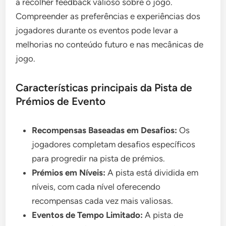
a recolher feedback valioso sobre o jogo.
Compreender as preferências e experiências dos
jogadores durante os eventos pode levar a
melhorias no conteúdo futuro e nas mecânicas de
jogo.
Características principais da Pista de
Prémios de Evento
Recompensas Baseadas em Desafios:
Os
jogadores completam desafios específicos
para progredir na pista de prémios.
Prémios em Níveis:
A pista está dividida em
níveis, com cada nível oferecendo
recompensas cada vez mais valiosas.
Eventos de Tempo Limitado:
A pista de