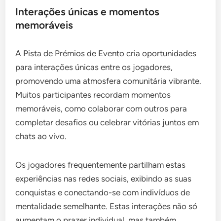
Interações únicas e momentos
memoráveis
A Pista de Prémios de Evento cria oportunidades
para interações únicas entre os jogadores,
promovendo uma atmosfera comunitária vibrante.
Muitos participantes recordam momentos
memoráveis, como colaborar com outros para
completar desafios ou celebrar vitórias juntos em
chats ao vivo.
Os jogadores frequentemente partilham estas
experiências nas redes sociais, exibindo as suas
conquistas e conectando-se com indivíduos de
mentalidade semelhante. Estas interações não só
aumentam o prazer individual, mas também