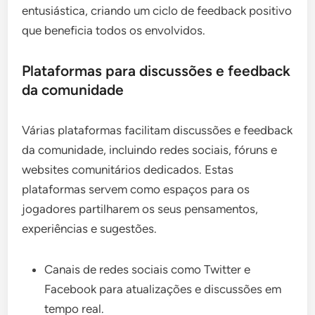
entusiástica, criando um ciclo de feedback positivo
que beneficia todos os envolvidos.
Plataformas para discussões e feedback
da comunidade
Várias plataformas facilitam discussões e feedback
da comunidade, incluindo redes sociais, fóruns e
websites comunitários dedicados. Estas
plataformas servem como espaços para os
jogadores partilharem os seus pensamentos,
experiências e sugestões.
Canais de redes sociais como Twitter e
Facebook para atualizações e discussões em
tempo real.