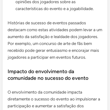
opiniões dos jogadores sobre as
características do evento e a jogabilidade.
Histórias de sucesso de eventos passados
destacam como estas atividades podem levar a um
aumento da satisfação e lealdade dos jogadores.
Por exemplo, um concurso de arte de fãs bem
recebido pode gerar entusiasmo e encorajar mais
jogadores a participar em eventos futuros.
Impacto do envolvimento da
comunidade no sucesso do evento
O envolvimento da comunidade impacta
diretamente o sucesso do evento ao impulsionar a
participação e aumentar a satisfação dos