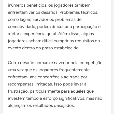
inúmeros benefícios, os jogadores também
enfrentam vários desafios. Problemas técnicos,
como lag no servidor ou problemas de
conectividade, podem dificultar a participação e
afetar a experiência geral. Além disso, alguns
jogadores acham difícil cumprir os requisitos do
evento dentro do prazo estabelecido.
Outro desafio comum é navegar pela competição,
uma vez que os jogadores frequentemente
enfrentam uma concorrência acirrada por
recompensas limitadas. Isso pode levar à
frustração, particularmente para aqueles que
investem tempo e esforço significativos, mas não
alcançam os resultados desejados.