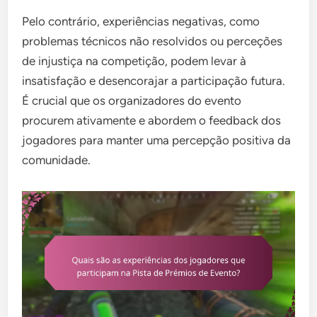
Pelo contrário, experiências negativas, como
problemas técnicos não resolvidos ou perceções
de injustiça na competição, podem levar à
insatisfação e desencorajar a participação futura.
É crucial que os organizadores do evento
procurem ativamente e abordem o feedback dos
jogadores para manter uma percepção positiva da
comunidade.