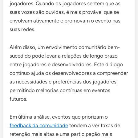
jogadores. Quando os jogadores sentem que as
suas vozes são ouvidas, é mais provável que se
envolvam ativamente e promovam o evento nas
suas redes.
Além disso, um envolvimento comunitário bem-
sucedido pode levar a relações de longo prazo
entre jogadores e desenvolvedores. Este diálogo
contínuo ajuda os desenvolvedores a compreender
as necessidades e preferências dos jogadores,
permitindo melhorias contínuas em eventos
futuros.
Em última análise, eventos que priorizam o
feedback da comunidade
tendem a ver taxas de
retenção mais altas e uma participação mais