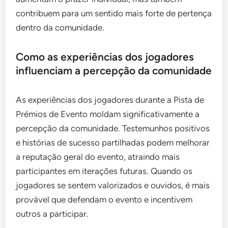
contribuem para um sentido mais forte de pertença
dentro da comunidade.
Como as experiências dos jogadores
influenciam a percepção da comunidade
As experiências dos jogadores durante a Pista de
Prémios de Evento moldam significativamente a
percepção da comunidade. Testemunhos positivos
e histórias de sucesso partilhadas podem melhorar
a reputação geral do evento, atraindo mais
participantes em iterações futuras. Quando os
jogadores se sentem valorizados e ouvidos, é mais
provável que defendam o evento e incentivem
outros a participar.