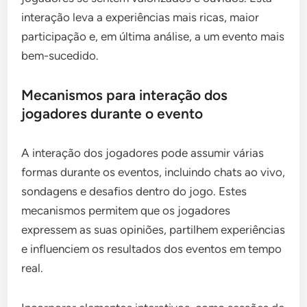
interação leva a experiências mais ricas, maior
participação e, em última análise, a um evento mais
bem-sucedido.
Mecanismos para interação dos
jogadores durante o evento
A interação dos jogadores pode assumir várias
formas durante os eventos, incluindo chats ao vivo,
sondagens e desafios dentro do jogo. Estes
mecanismos permitem que os jogadores
expressem as suas opiniões, partilhem experiências
e influenciem os resultados dos eventos em tempo
real.