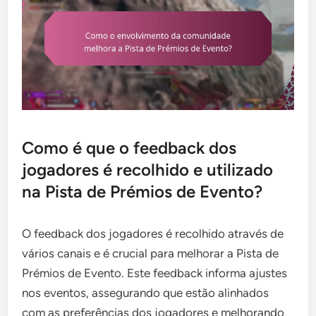
Como é que o feedback dos
jogadores é recolhido e utilizado
na Pista de Prémios de Evento?
O feedback dos jogadores é recolhido através de
vários canais e é crucial para melhorar a Pista de
Prémios de Evento. Este feedback informa ajustes
nos eventos, assegurando que estão alinhados
com as preferências dos jogadores e melhorando