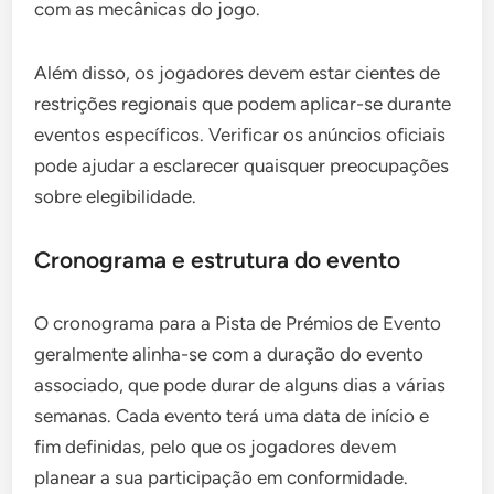
com as mecânicas do jogo.
Além disso, os jogadores devem estar cientes de
restrições regionais que podem aplicar-se durante
eventos específicos. Verificar os anúncios oficiais
pode ajudar a esclarecer quaisquer preocupações
sobre elegibilidade.
Cronograma e estrutura do evento
O cronograma para a Pista de Prémios de Evento
geralmente alinha-se com a duração do evento
associado, que pode durar de alguns dias a várias
semanas. Cada evento terá uma data de início e
fim definidas, pelo que os jogadores devem
planear a sua participação em conformidade.