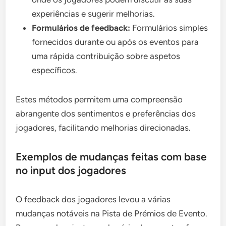
experiências e sugerir melhorias.
Formulários de feedback:
Formulários simples
fornecidos durante ou após os eventos para
uma rápida contribuição sobre aspetos
específicos.
Estes métodos permitem uma compreensão
abrangente dos sentimentos e preferências dos
jogadores, facilitando melhorias direcionadas.
Exemplos de mudanças feitas com base
no input dos jogadores
O feedback dos jogadores levou a várias
mudanças notáveis na Pista de Prémios de Evento.