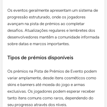
Os eventos geralmente apresentam um sistema de
progressão estruturado, onde os jogadores
avançam na pista de prémios ao completar
desafios. Atualizações regulares e lembretes dos
desenvolvedores mantêm a comunidade informada
sobre datas e marcos importantes.
Tipos de prémios disponíveis
Os prémios na Pista de Prémios de Evento podem
variar amplamente, desde itens cosméticos como
skins e banners até moeda do jogo e armas
exclusivas. Os jogadores podem esperar receber
tanto itens comuns como raros, dependendo do
seu progresso através dos níveis.