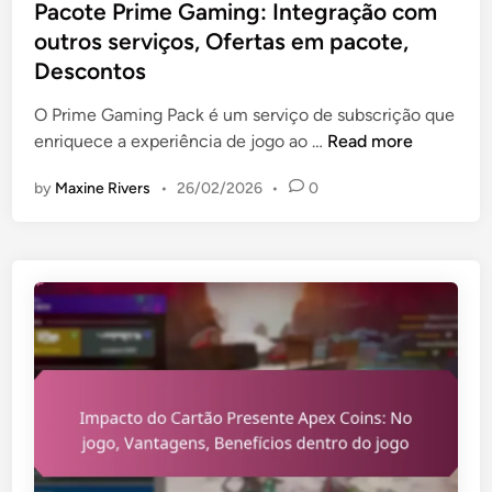
s
Pacote Prime Gaming: Integração com
t
outros serviços, Ofertas em pacote,
e
Descontos
d
i
O Prime Gaming Pack é um serviço de subscrição que
n
P
enriquece a experiência de jogo ao …
Read more
a
by
Maxine Rivers
•
26/02/2026
•
0
c
o
t
e
P
r
i
m
e
G
a
m