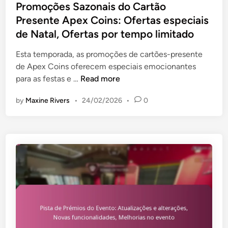
á
i
s
Promoções Sazonais do Cartão
o
s
v
b
t
Presente Apex Coins: Ofertas especiais
:
p
e
i
e
E
de Natal, Ofertas por tempo limitado
a
i
l
d
n
s
s
i
i
Esta temporada, as promoções de cartões-presente
v
s
d
n
de Apex Coins oferecem especiais emocionantes
o
a
a
P
para as festas e …
Read more
l
d
d
r
v
a
e
by
Maxine Rivers
•
24/02/2026
•
0
o
i
s
m
m
,
o
e
I
ç
n
t
õ
t
e
e
o
n
s
d
s
S
a
n
a
C
o
z
o
t
o
m