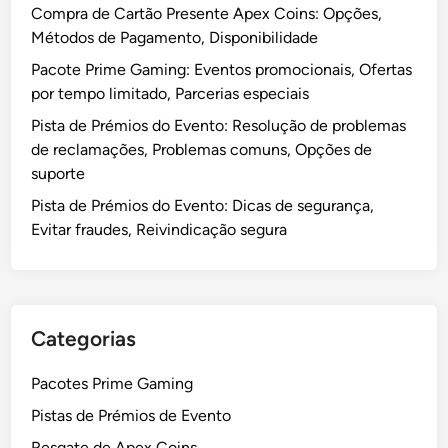
t
e
Compra de Cartão Presente Apex Coins: Opções,
c
u
s
Métodos de Pagamento, Disponibilidade
i
a
p
a
Pacote Prime Gaming: Eventos promocionais, Ofertas
l
e
s
por tempo limitado, Parcerias especiais
i
c
z
Pista de Prémios do Evento: Resolução de problemas
i
a
de reclamações, Problemas comuns, Opções de
a
ç
suporte
i
õ
s
Pista de Prémios do Evento: Dicas de segurança,
e
d
Evitar fraudes, Reivindicação segura
s
e
e
N
a
a
l
t
Categorias
t
a
e
l
Pacotes Prime Gaming
r
,
a
Pistas de Prémios de Evento
O
ç
f
Resgate de Apex Coins