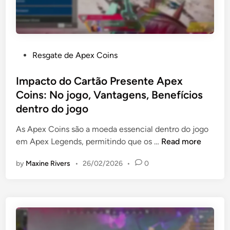
i
n
g
:
P
Resgate de Apex Coins
I
o
n
s
Impacto do Cartão Presente Apex
t
t
Coins: No jogo, Vantagens, Benefícios
e
e
g
dentro do jogo
d
r
i
As Apex Coins são a moeda essencial dentro do jogo
a
n
I
em Apex Legends, permitindo que os …
Read more
ç
m
ã
by
Maxine Rivers
•
26/02/2026
•
0
p
o
a
c
c
o
t
m
o
o
d
u