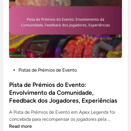
i
ó
R
m
r
e
e
i
i
G
c
v
a
o
i
m
s
n
i
,
d
n
P
i
g
r
c
:
é
a
P
Pistas de Prémios de Evento
C
m
ç
o
o
i
õ
s
Pista de Prémios do Evento:
n
o
e
t
Envolvimento da Comunidade,
t
s
s
e
e
Feedback dos Jogadores, Experiências
p
e
d
ú
a
n
i
A Pista de Prémios de Evento em Apex Legends foi
d
s
t
n
P
concebida para recompensar os jogadores pela …
o
s
r
i
Read more
h
a
e