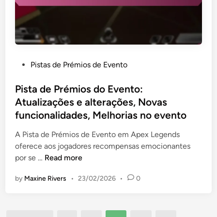
á
n
u
v
a
n
e
i
i
i
s
d
s
d
a
P
Pistas de Prémios de Evento
o
d
o
C
e
s
Pista de Prémios do Evento:
a
,
t
Atualizações e alterações, Novas
r
F
e
t
funcionalidades, Melhorias no evento
e
d
ã
e
i
A Pista de Prémios de Evento em Apex Legends
o
d
n
oferece aos jogadores recompensas emocionantes
P
b
P
por se …
Read more
r
a
i
e
c
by
Maxine Rivers
•
23/02/2026
•
0
s
s
k
t
e
d
a
n
o
d