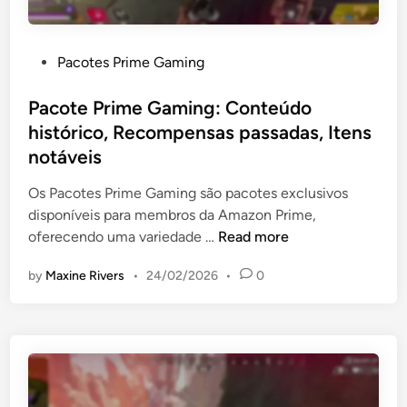
o
e
E
r
v
e
P
Pacotes Prime Gaming
e
n
o
n
t
s
Pacote Prime Gaming: Conteúdo
t
e
t
histórico, Recompensas passadas, Itens
o
s
e
:
notáveis
p
d
E
l
i
Os Pacotes Prime Gaming são pacotes exclusivos
v
a
n
disponíveis para membros da Amazon Prime,
e
t
P
oferecendo uma variedade …
Read more
n
a
a
t
f
by
Maxine Rivers
•
24/02/2026
•
0
c
o
o
o
s
r
t
h
m
e
i
a
P
s
s
r
t
,