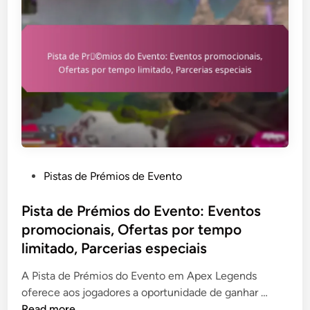
o
t
C
r
a
o
r
s
t
s
ã
e
o
r
P
v
r
i
e
ç
P
Pistas de Prémios de Evento
s
o
o
e
s
s
Pista de Prémios do Evento: Eventos
n
,
t
promocionais, Ofertas por tempo
t
O
e
e
limitado, Parcerias especiais
f
d
A
e
i
A Pista de Prémios do Evento em Apex Legends
p
r
n
P
oferece aos jogadores a oportunidade de ganhar …
e
t
i
Read more