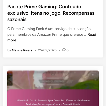
o
t
g
s
s
Pacote Prime Gaming: Conteúdo
o
e
t
exclusivo, Itens no jogo, Recompensas
:
n
e
E
sazonais
s
d
v
,
i
O Prime Gaming Pack é um serviço de subscrição
e
B
n
P
para membros da Amazon Prime que oferece …
Read
n
e
a
more
t
n
c
o
e
by
Maxine Rivers
•
25/02/2026
•
0
o
s
f
t
p
í
e
r
c
P
o
i
r
m
o
i
o
s
m
c
d
e
i
e
G
o
n
a
n
t