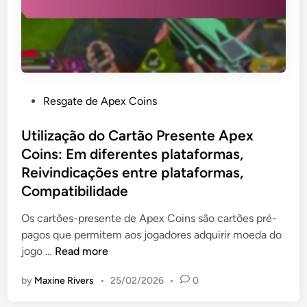
m
a
r
i
i
o
n
s
d
g
,
o
:
O
j
C
f
o
P
Resgate de Apex Coins
o
e
g
o
n
r
o
s
Utilização do Cartão Presente Apex
t
t
t
Coins: Em diferentes plataformas,
e
a
e
ú
Reivindicações entre plataformas,
s
d
d
Compatibilidade
p
i
o
o
n
Os cartões-presente de Apex Coins são cartões pré-
e
r
pagos que permitem aos jogadores adquirir moeda do
x
t
U
jogo …
Read more
c
e
t
l
m
by
Maxine Rivers
•
25/02/2026
•
0
i
u
p
l
s
o