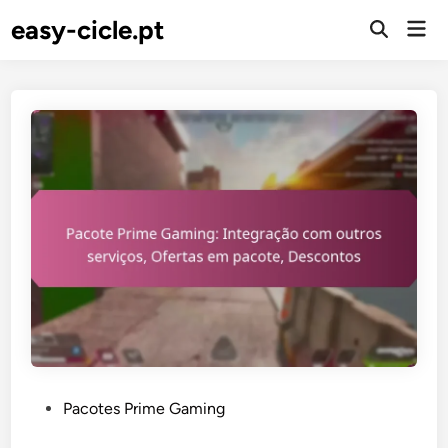
Skip
easy-cicle.pt
Mai
to
Open
Men
Search
content
P
Pacotes Prime Gaming
o