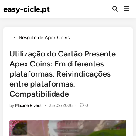
Skip
easy-cicle.pt
Mai
to
Open
Men
Search
content
Posted
Resgate de Apex Coins
in
Utilização do Cartão Presente
Apex Coins: Em diferentes
plataformas, Reivindicações
entre plataformas,
Compatibilidade
by
Maxine Rivers
•
25/02/2026
•
0