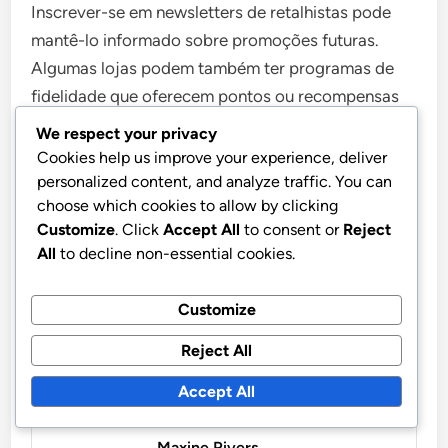
Inscrever-se em newsletters de retalhistas pode
mantê-lo informado sobre promoções futuras.
Algumas lojas podem também ter programas de
fidelidade que oferecem pontos ou recompensas
pela compra de cartões-presente.
We respect your privacy
Cookies help us improve your experience, deliver
personalized content, and analyze traffic. You can
Tenha cuidado com ofertas que parecem boas
choose which cookies to allow by clicking
demais para ser verdade, pois podem vir de
Customize
. Click
Accept All
to consent or
Reject
vendedores não autorizados. Verifique sempre a
All
to decline non-essential cookies.
legitimidade da promoção antes de fazer uma
compra.
Customize
Reject All
Accept All
Maxine Rivers