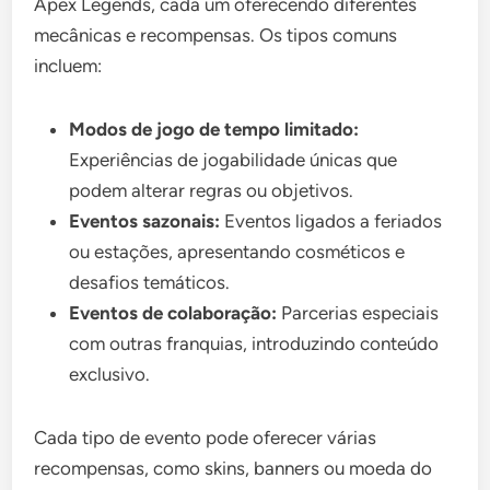
Apex Legends, cada um oferecendo diferentes
mecânicas e recompensas. Os tipos comuns
incluem:
Modos de jogo de tempo limitado:
Experiências de jogabilidade únicas que
podem alterar regras ou objetivos.
Eventos sazonais:
Eventos ligados a feriados
ou estações, apresentando cosméticos e
desafios temáticos.
Eventos de colaboração:
Parcerias especiais
com outras franquias, introduzindo conteúdo
exclusivo.
Cada tipo de evento pode oferecer várias
recompensas, como skins, banners ou moeda do