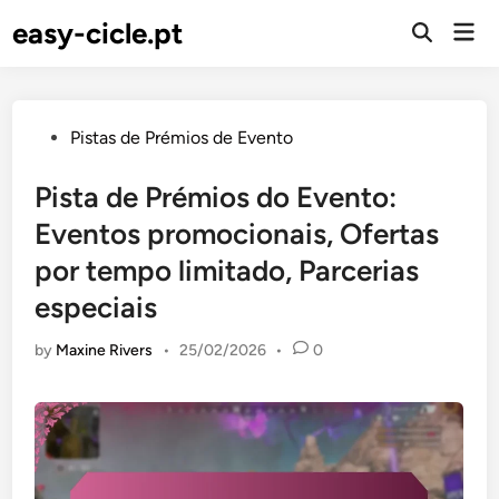
Skip
easy-cicle.pt
Mai
to
Open
Men
Search
content
Posted
Pistas de Prémios de Evento
in
Pista de Prémios do Evento:
Eventos promocionais, Ofertas
por tempo limitado, Parcerias
especiais
by
Maxine Rivers
•
25/02/2026
•
0