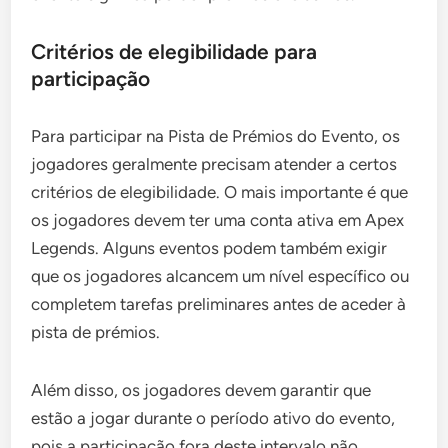
Critérios de elegibilidade para
participação
Para participar na Pista de Prémios do Evento, os
jogadores geralmente precisam atender a certos
critérios de elegibilidade. O mais importante é que
os jogadores devem ter uma conta ativa em Apex
Legends. Alguns eventos podem também exigir
que os jogadores alcancem um nível específico ou
completem tarefas preliminares antes de aceder à
pista de prémios.
Além disso, os jogadores devem garantir que
estão a jogar durante o período ativo do evento,
pois a participação fora deste intervalo não