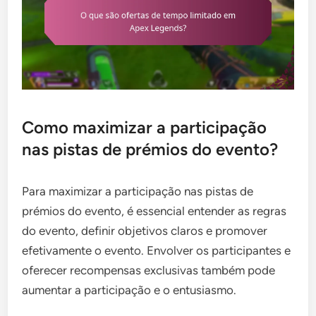
Como maximizar a participação
nas pistas de prémios do evento?
Para maximizar a participação nas pistas de
prémios do evento, é essencial entender as regras
do evento, definir objetivos claros e promover
efetivamente o evento. Envolver os participantes e
oferecer recompensas exclusivas também pode
aumentar a participação e o entusiasmo.