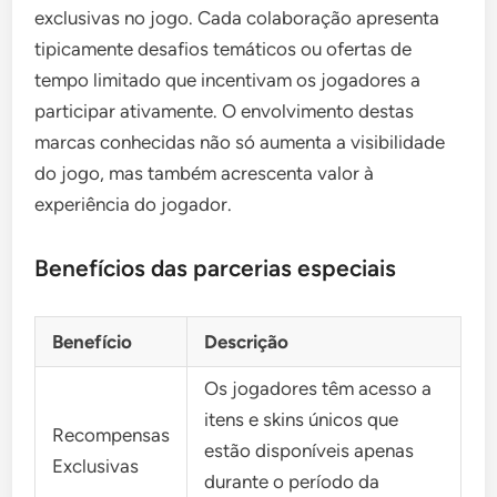
exclusivas no jogo. Cada colaboração apresenta
tipicamente desafios temáticos ou ofertas de
tempo limitado que incentivam os jogadores a
participar ativamente. O envolvimento destas
marcas conhecidas não só aumenta a visibilidade
do jogo, mas também acrescenta valor à
experiência do jogador.
Benefícios das parcerias especiais
Benefício
Descrição
Os jogadores têm acesso a
itens e skins únicos que
Recompensas
estão disponíveis apenas
Exclusivas
durante o período da