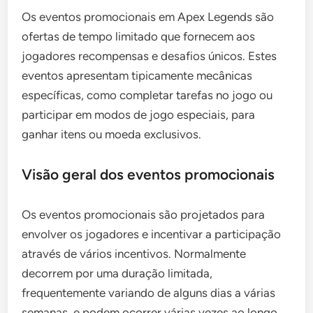
Os eventos promocionais em Apex Legends são
ofertas de tempo limitado que fornecem aos
jogadores recompensas e desafios únicos. Estes
eventos apresentam tipicamente mecânicas
específicas, como completar tarefas no jogo ou
participar em modos de jogo especiais, para
ganhar itens ou moeda exclusivos.
Visão geral dos eventos promocionais
Os eventos promocionais são projetados para
envolver os jogadores e incentivar a participação
através de vários incentivos. Normalmente
decorrem por uma duração limitada,
frequentemente variando de alguns dias a várias
semanas, e podem ocorrer várias vezes ao longo