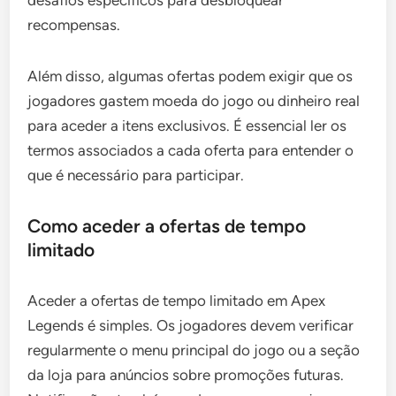
recompensas.
Além disso, algumas ofertas podem exigir que os
jogadores gastem moeda do jogo ou dinheiro real
para aceder a itens exclusivos. É essencial ler os
termos associados a cada oferta para entender o
que é necessário para participar.
Como aceder a ofertas de tempo
limitado
Aceder a ofertas de tempo limitado em Apex
Legends é simples. Os jogadores devem verificar
regularmente o menu principal do jogo ou a seção
da loja para anúncios sobre promoções futuras.