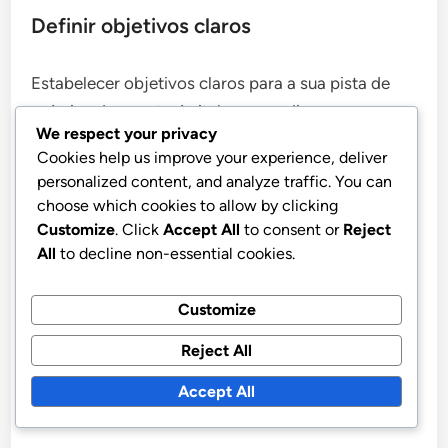
Definir objetivos claros
Estabelecer objetivos claros para a sua pista de
prémios do evento é vital para medir o sucesso.
We respect your privacy
Determine o que pretende alcançar, seja aumentar
Cookies help us improve your experience, deliver
a notoriedade da marca, impulsionar vendas ou
personalized content, and analyze traffic. You can
reunir feedback dos utilizadores. Ter objetivos
choose which cookies to allow by clicking
específicos e mensuráveis permite que ajuste os
Customize
. Click
Accept All
to consent or
Reject
seus esforços promocionais de forma eficaz.
All
to decline non-essential cookies.
Por exemplo, se o seu objetivo é aumentar o
Customize
envolvimento nas redes sociais, pode estabelecer
Reject All
uma meta específica de partilhas ou gostos. Este
Accept All
foco guiará suas estratégias e ajudará a avaliar a
eficácia do evento.