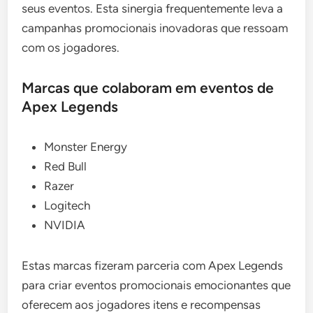
seus eventos. Esta sinergia frequentemente leva a
campanhas promocionais inovadoras que ressoam
com os jogadores.
Marcas que colaboram em eventos de
Apex Legends
Monster Energy
Red Bull
Razer
Logitech
NVIDIA
Estas marcas fizeram parceria com Apex Legends
para criar eventos promocionais emocionantes que
oferecem aos jogadores itens e recompensas