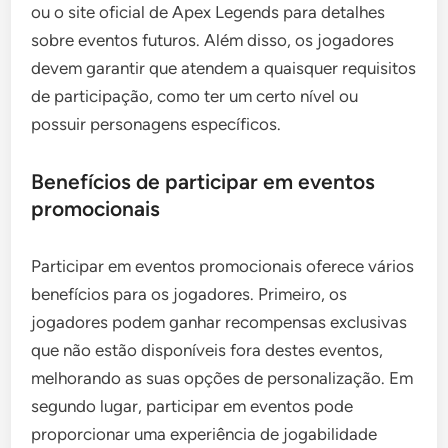
ou o site oficial de Apex Legends para detalhes
sobre eventos futuros. Além disso, os jogadores
devem garantir que atendem a quaisquer requisitos
de participação, como ter um certo nível ou
possuir personagens específicos.
Benefícios de participar em eventos
promocionais
Participar em eventos promocionais oferece vários
benefícios para os jogadores. Primeiro, os
jogadores podem ganhar recompensas exclusivas
que não estão disponíveis fora destes eventos,
melhorando as suas opções de personalização. Em
segundo lugar, participar em eventos pode
proporcionar uma experiência de jogabilidade