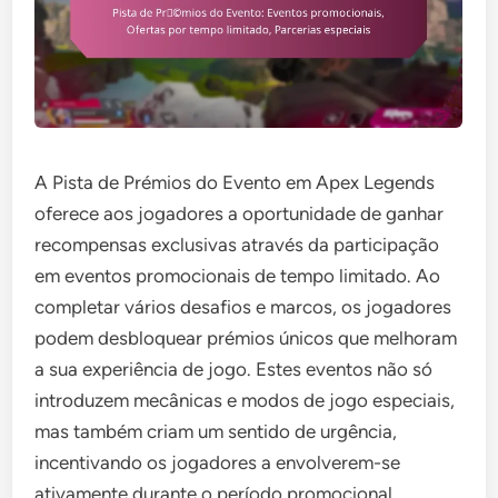
A Pista de Prémios do Evento em Apex Legends
oferece aos jogadores a oportunidade de ganhar
recompensas exclusivas através da participação
em eventos promocionais de tempo limitado. Ao
completar vários desafios e marcos, os jogadores
podem desbloquear prémios únicos que melhoram
a sua experiência de jogo. Estes eventos não só
introduzem mecânicas e modos de jogo especiais,
mas também criam um sentido de urgência,
incentivando os jogadores a envolverem-se
ativamente durante o período promocional.