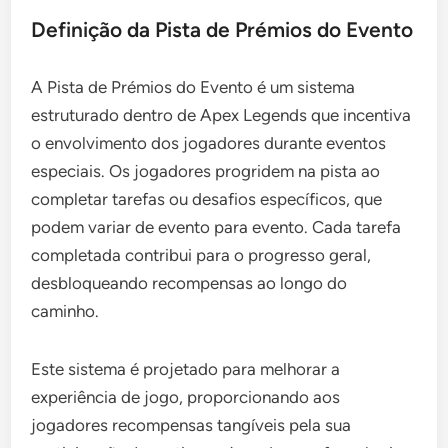
Definição da Pista de Prémios do Evento
A Pista de Prémios do Evento é um sistema
estruturado dentro de Apex Legends que incentiva
o envolvimento dos jogadores durante eventos
especiais. Os jogadores progridem na pista ao
completar tarefas ou desafios específicos, que
podem variar de evento para evento. Cada tarefa
completada contribui para o progresso geral,
desbloqueando recompensas ao longo do
caminho.
Este sistema é projetado para melhorar a
experiência de jogo, proporcionando aos
jogadores recompensas tangíveis pela sua