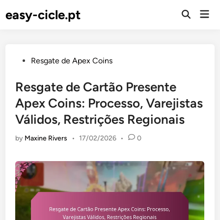
Skip
easy-cicle.pt
Mai
to
Open
Men
Search
content
Posted
Resgate de Apex Coins
in
Resgate de Cartão Presente
Apex Coins: Processo, Varejistas
Válidos, Restrições Regionais
by
Maxine Rivers
•
17/02/2026
•
0