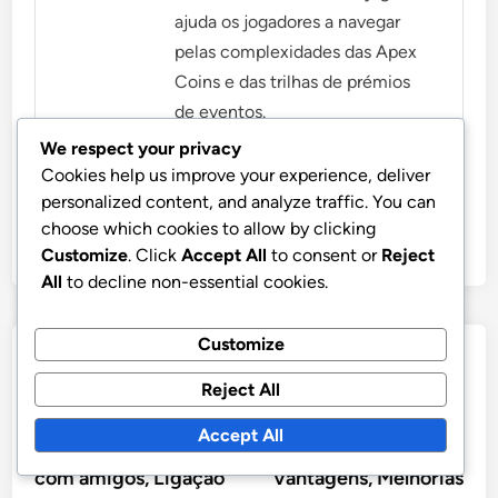
ajuda os jogadores a navegar
pelas complexidades das Apex
Coins e das trilhas de prémios
de eventos.
We respect your privacy
More by Maxine Rivers
Cookies help us improve your experience, deliver
personalized content, and analyze traffic. You can
choose which cookies to allow by clicking
Customize
. Click
Accept All
to consent or
Reject
All
to decline non-essential cookies.
Customize
Post
Previous
Nex
Previous Article
Next Article
article:
artic
Transferência de
Pacote Prime Gaming:
Reject All
navigation
Cartão Presente Apex
Impacto na
Accept All
Coins: Opções, Partilha
jogabilidade,
com amigos, Ligação
Vantagens, Melhorias