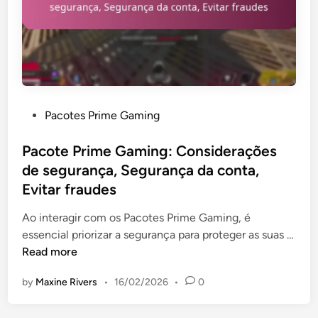
e
a
,
m
V
i
a
n
n
g
t
:
a
P
Pacotes Prime Gaming
R
g
o
e
e
s
Pacote Prime Gaming: Considerações
s
n
t
de segurança, Segurança da conta,
g
s
e
a
Evitar fraudes
,
d
t
M
i
Ao interagir com os Pacotes Prime Gaming, é
a
e
n
essencial priorizar a segurança para proteger as suas …
r
l
P
Read more
m
h
a
ú
o
by
Maxine Rivers
•
16/02/2026
•
0
c
l
r
o
t
i