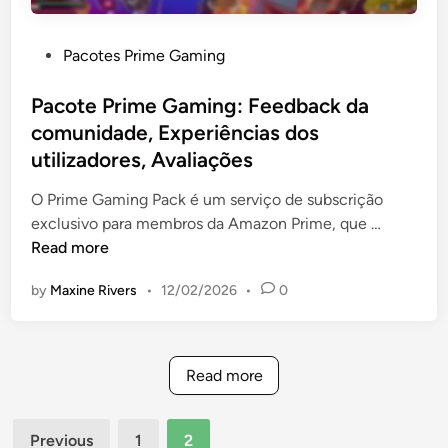
g
,
o
:
S
d
P
Pacotes Prime Gaming
R
e
e
o
e
g
c
s
Pacote Prime Gaming: Feedback da
s
u
o
t
comunidade, Experiências dos
g
r
n
e
a
utilizadores, Avaliações
a
t
d
t
n
a
i
O Prime Gaming Pack é um serviço de subscrição
a
ç
n
P
exclusivo para membros da Amazon Prime, que …
r
a
a
Read more
p
d
c
a
a
by
Maxine Rivers
•
12/02/2026
•
0
o
c
c
t
o
o
e
t
n
P
e
Read more
t
r
s
a
i
a
,
Posts
m
Previous
1
2
n