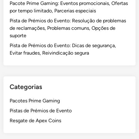
e
Pacote Prime Gaming: Eventos promocionais, Ofertas
o
c
por tempo limitado, Parcerias especiais
m
u
Pista de Prémios do Evento: Resolução de problemas
u
p
de reclamações, Problemas comuns, Opções de
n
e
suporte
i
r
d
Pista de Prémios do Evento: Dicas de segurança,
a
a
Evitar fraudes, Reivindicação segura
ç
d
ã
e
o
,
,
E
S
Categorias
x
u
p
p
Pacotes Prime Gaming
e
o
Pistas de Prémios de Evento
r
r
i
t
Resgate de Apex Coins
ê
e
n
a