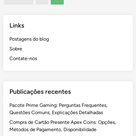
E
pagination
e
t
v
G
e
i
a
r
t
Links
m
i
a
i
o
r
Postagens do blog
n
r
f
g
Sobre
e
r
:
s
Contate-nos
a
F
,
u
e
O
d
e
p
e
d
ç
s
Publicações recentes
b
õ
a
e
Pacote Prime Gaming: Perguntas Frequentes,
c
s
Questões Comuns, Explicações Detalhadas
k
d
d
Compra de Cartão Presente Apex Coins: Opções,
e
a
Métodos de Pagamento, Disponibilidade
r
c