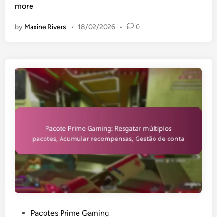
a
more
c
by
Maxine Rivers
•
18/02/2026
•
0
o
t
e
P
r
i
m
e
G
a
m
i
n
g
:
I
P
Pacotes Prime Gaming
m