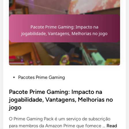
P
Pacotes Prime Gaming
o
s
Pacote Prime Gaming: Impacto na
t
jogabilidade, Vantagens, Melhorias no
e
jogo
d
i
O Prime Gaming Pack é um serviço de subscrição
n
P
para membros da Amazon Prime que fornece …
Read