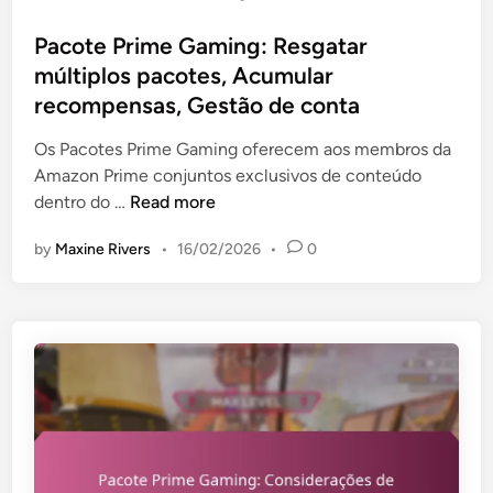
o
p
s
Pacote Prime Gaming: Resgatar
a
t
múltiplos pacotes, Acumular
c
e
t
recompensas, Gestão de conta
d
o
i
Os Pacotes Prime Gaming oferecem aos membros da
n
n
Amazon Prime conjuntos exclusivos de conteúdo
a
P
dentro do …
Read more
j
a
o
by
Maxine Rivers
•
16/02/2026
•
0
c
g
o
a
t
b
e
i
P
l
r
i
i
d
m
a
e
d
G