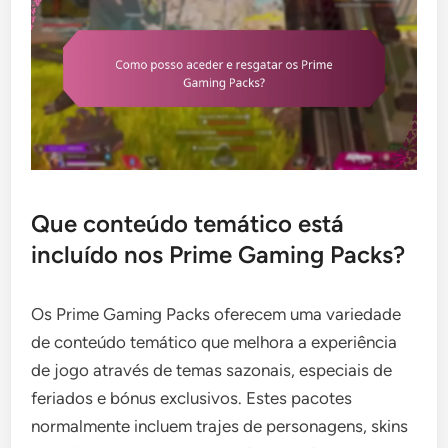
Que conteúdo temático está
incluído nos Prime Gaming Packs?
Os Prime Gaming Packs oferecem uma variedade
de conteúdo temático que melhora a experiência
de jogo através de temas sazonais, especiais de
feriados e bónus exclusivos. Estes pacotes
normalmente incluem trajes de personagens, skins