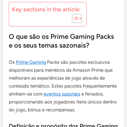
Key sections in the article:
O que são os Prime Gaming Packs
e os seus temas sazonais?
Os
Prime Gaming
Packs são pacotes exclusivos
disponíveis para membros da Amazon Prime que
melhoram as experiências de jogo através de
conteúdo temático. Estes pacotes frequentemente
alinham-se com
eventos sazonais
e feriados,
proporcionando aos jogadores itens únicos dentro
do jogo, bónus e recompensas.
Definição e propósito dos Prime Gaming