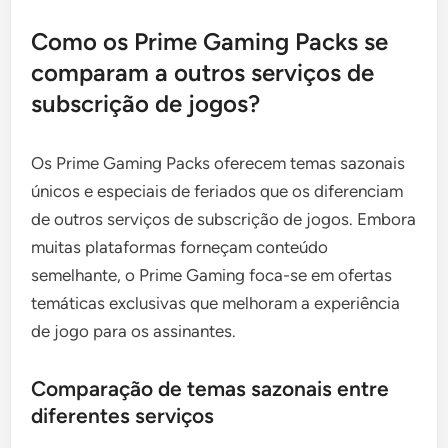
Como os Prime Gaming Packs se
comparam a outros serviços de
subscrição de jogos?
Os Prime Gaming Packs oferecem temas sazonais
únicos e especiais de feriados que os diferenciam
de outros serviços de subscrição de jogos. Embora
muitas plataformas forneçam conteúdo
semelhante, o Prime Gaming foca-se em ofertas
temáticas exclusivas que melhoram a experiência
de jogo para os assinantes.
Comparação de temas sazonais entre
diferentes serviços