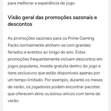
para melhorar a experiência de jogo.
Visão geral das promoções sazonais e
descontos
As promoções sazonais para os Prime Gaming
Packs normalmente alinham-se com grandes
feriados e eventos ao longo do ano. Estas
promoções frequentemente incluem descontos em
jogos populares, moeda gratuita dentro do jogo e
itens exclusivos que estão disponíveis apenas por
um tempo limitado. Por exemplo, durante os meses
de verão, os jogadores podem encontrar pacotes
que oferecem skins ou bónus únicos com tema de
verão.