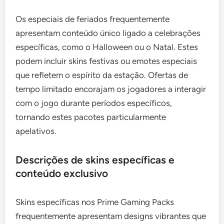
Os especiais de feriados frequentemente
apresentam conteúdo único ligado a celebrações
específicas, como o Halloween ou o Natal. Estes
podem incluir skins festivas ou emotes especiais
que refletem o espírito da estação. Ofertas de
tempo limitado encorajam os jogadores a interagir
com o jogo durante períodos específicos,
tornando estes pacotes particularmente
apelativos.
Descrições de skins específicas e
conteúdo exclusivo
Skins específicas nos Prime Gaming Packs
frequentemente apresentam designs vibrantes que