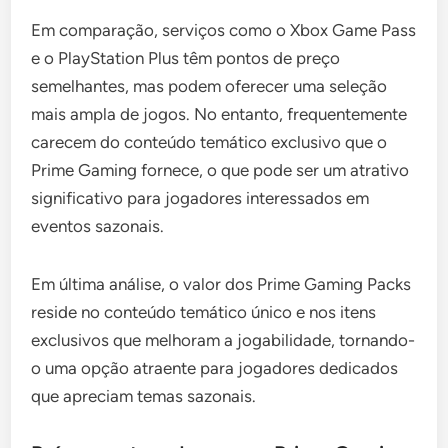
Em comparação, serviços como o Xbox Game Pass
e o PlayStation Plus têm pontos de preço
semelhantes, mas podem oferecer uma seleção
mais ampla de jogos. No entanto, frequentemente
carecem do conteúdo temático exclusivo que o
Prime Gaming fornece, o que pode ser um atrativo
significativo para jogadores interessados em
eventos sazonais.
Em última análise, o valor dos Prime Gaming Packs
reside no conteúdo temático único e nos itens
exclusivos que melhoram a jogabilidade, tornando-
o uma opção atraente para jogadores dedicados
que apreciam temas sazonais.