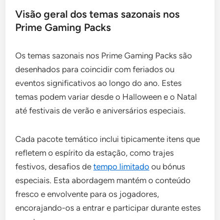
Visão geral dos temas sazonais nos
Prime Gaming Packs
Os temas sazonais nos Prime Gaming Packs são
desenhados para coincidir com feriados ou
eventos significativos ao longo do ano. Estes
temas podem variar desde o Halloween e o Natal
até festivais de verão e aniversários especiais.
Cada pacote temático inclui tipicamente itens que
refletem o espírito da estação, como trajes
festivos, desafios de
tempo limitado
ou bónus
especiais. Esta abordagem mantém o conteúdo
fresco e envolvente para os jogadores,
encorajando-os a entrar e participar durante estes