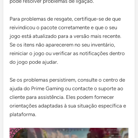
pode resolver problemas de ligação.
Para problemas de resgate, certifique-se de que
reivindicou o pacote corretamente e que o seu
jogo está atualizado para a versão mais recente.
Se os itens não aparecerem no seu inventário,
reiniciar o jogo ou verificar as notificações dentro
do jogo pode ajudar.
Se os problemas persistirem, consulte o centro de
ajuda do Prime Gaming ou contacte o suporte ao
cliente para assistência. Eles podem fornecer
orientações adaptadas à sua situação específica e
plataforma.