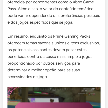
oferecida por concorrentes como o Xbox Game
Pass. Além disso, o valor do conteúdo temático
pode variar dependendo das preferências pessoais
e dos jogos específicos que se joga.
Em resumo, enquanto os Prime Gaming Packs
oferecem temas sazonais únicos e itens exclusivos,
os potenciais assinantes devem pesar estes
benefícios contra o acesso mais amplo a jogos
proporcionado por outros serviços para
determinar a melhor opção para as suas
necessidades de jogo.